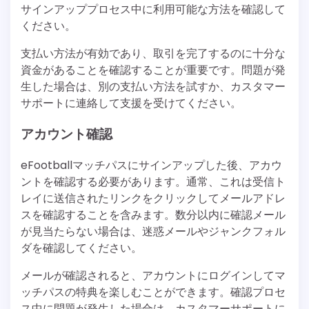
サインアッププロセス中に利用可能な方法を確認して
ください。
支払い方法が有効であり、取引を完了するのに十分な
資金があることを確認することが重要です。問題が発
生した場合は、別の支払い方法を試すか、カスタマー
サポートに連絡して支援を受けてください。
アカウント確認
eFootballマッチパスにサインアップした後、アカウ
ントを確認する必要があります。通常、これは受信ト
レイに送信されたリンクをクリックしてメールアドレ
スを確認することを含みます。数分以内に確認メール
が見当たらない場合は、迷惑メールやジャンクフォル
ダを確認してください。
メールが確認されると、アカウントにログインしてマ
ッチパスの特典を楽しむことができます。確認プロセ
ス中に問題が発生した場合は、カスタマーサポートに