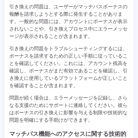
引き換えの問題は、ユーザーがマッチパスボーナスの
報酬を請求しようとする際に発生することがありま
す。一般的な問題には、アカウントにボーナスが表示
されないことや、引き換えプロセス中にエラーメッセ
ージが表示されることが含まれます。
引き換えの問題をトラブルシューティングするには、
ボーナスを請求するための正しい手順に従っているこ
とを確認してください。これには、アカウント残高を
確認し、ボーナスがまだ有効であることを確認し、引
き換えに使用しているプラットフォームが正しいこと
を確認することが含まれます。
問題が続く場合は、エラーメッセージを記録し、さら
なる支援のためにサポートに連絡してください。彼ら
はボーナスの引き換えに影響を与える制限や技術的な
問題を明確にする手助けができます。
マッチパス機能へのアクセスに関する技術的