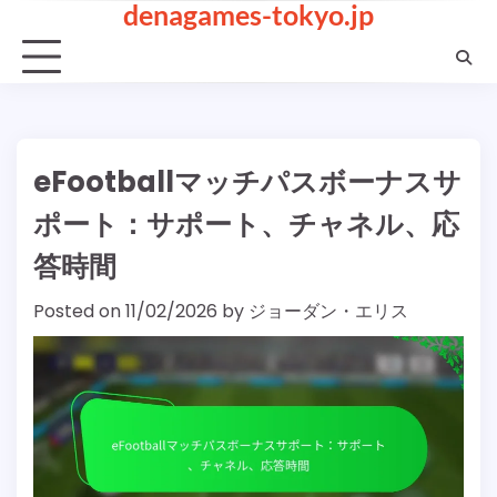
denagames-tokyo.jp
Skip
to
content
eFootballマッチパスボーナスサ
ポート：サポート、チャネル、応
答時間
Posted on
11/02/2026
by
ジョーダン・エリス