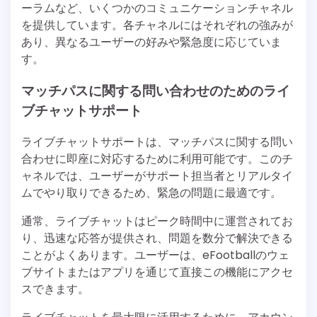
ーラムなど、いくつかのコミュニケーションチャネル
を提供しています。各チャネルにはそれぞれの強みが
あり、異なるユーザーの好みや緊急度に応じていま
す。
マッチパスに関する問い合わせのためのライ
ブチャットサポート
ライブチャットサポートは、マッチパスに関する問い
合わせに即座に対応するために利用可能です。このチ
ャネルでは、ユーザーがサポート担当者とリアルタイ
ムでやり取りできるため、緊急の問題に最適です。
通常、ライブチャットはピーク時間中に運営されてお
り、迅速な応答が提供され、問題を数分で解決できる
ことがよくあります。ユーザーは、eFootballのウェ
ブサイトまたはアプリを通じて直接この機能にアクセ
スできます。