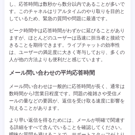
し、応答時間は数秒から数分以内であることが多いで
す。このチャネルはリアルタイムのやり取りを目的と
しているため、緊急の質問や問題に最適です。
ピーク時間中は応答時間がわずかに延びることがあり
ますが、ほとんどのユーザーは迅速に担当者と接続で
きることを期待できます。ライブチャットの効率性
は、ユーザーの満足度に大きく寄与しており、多くの
人が他の方法よりも便利だと感じています。
メール問い合わせの平均応答時間
メール問い合わせは一般的に応答時間が長く、通常は
数時間から1営業日程度です。問題の複雑さや受信メ
ールの量などの要因が、返信を受け取る速度に影響を
与えることがあります。
より早い返信を得るためには、メールが明確で関連す
る詳細をすべて含んでいることを確認してください。
曖昧な質問を避けることで、サポートスタッフがより