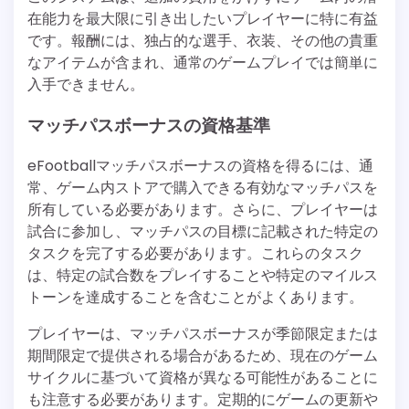
在能力を最大限に引き出したいプレイヤーに特に有益
です。報酬には、独占的な選手、衣装、その他の貴重
なアイテムが含まれ、通常のゲームプレイでは簡単に
入手できません。
マッチパスボーナスの資格基準
eFootballマッチパスボーナスの資格を得るには、通
常、ゲーム内ストアで購入できる有効なマッチパスを
所有している必要があります。さらに、プレイヤーは
試合に参加し、マッチパスの目標に記載された特定の
タスクを完了する必要があります。これらのタスク
は、特定の試合数をプレイすることや特定のマイルス
トーンを達成することを含むことがよくあります。
プレイヤーは、マッチパスボーナスが季節限定または
期間限定で提供される場合があるため、現在のゲーム
サイクルに基づいて資格が異なる可能性があることに
も注意する必要があります。定期的にゲームの更新や