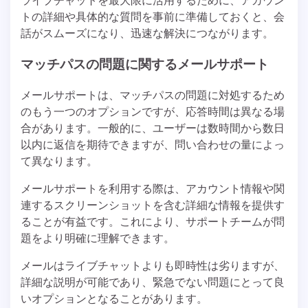
ライブチャットを最大限に活用するために、アカウン
トの詳細や具体的な質問を事前に準備しておくと、会
話がスムーズになり、迅速な解決につながります。
マッチパスの問題に関するメールサポート
メールサポートは、マッチパスの問題に対処するため
のもう一つのオプションですが、応答時間は異なる場
合があります。一般的に、ユーザーは数時間から数日
以内に返信を期待できますが、問い合わせの量によっ
て異なります。
メールサポートを利用する際は、アカウント情報や関
連するスクリーンショットを含む詳細な情報を提供す
ることが有益です。これにより、サポートチームが問
題をより明確に理解できます。
メールはライブチャットよりも即時性は劣りますが、
詳細な説明が可能であり、緊急でない問題にとって良
いオプションとなることがあります。