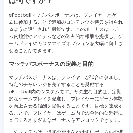
は何ですか？
eFootballマッチパスボーナスは、プレイヤーがゲー
ムに参加することで追加のコンテンツや特典を得られ
るように設計された機能です。このボーナスは、ゲー
ム内通貨やアイテムなどの独占的な報酬を提供し、ゲ
ームプレイやカスタマイズオプションを大幅に向上さ
せることができます。
マッチパスボーナスの定義と目的
マッチパスボーナスは、プレイヤーが試合に参加し、
特定のチャレンジを完了することを奨励する
eFootball内のシステムです。その主な目的は、定期
的なゲームプレイを促進し、プレイヤーにゲーム体験
を向上させる報酬を提供することです。目標を達成す
ることで、プレイヤーはゲーム内での全体的な進行に
寄与するさまざまなボーナスをアンロックできます。
このシステムは、追加の費用をかけずにゲーム内の潜