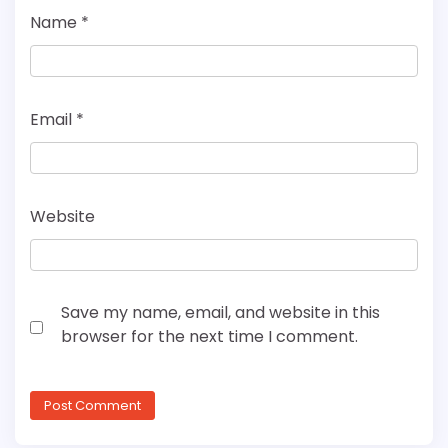
Name
*
Email
*
Website
Save my name, email, and website in this
browser for the next time I comment.