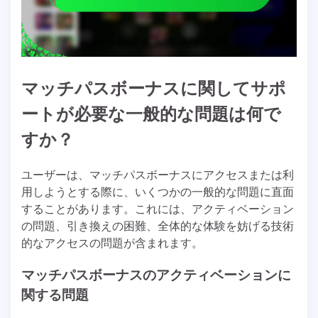
マッチパスボーナスに関してサポ
ートが必要な一般的な問題は何で
すか？
ユーザーは、マッチパスボーナスにアクセスまたは利
用しようとする際に、いくつかの一般的な問題に直面
することがあります。これには、アクティベーション
の問題、引き換えの困難、全体的な体験を妨げる技術
的なアクセスの問題が含まれます。
マッチパスボーナスのアクティベーションに
関する問題