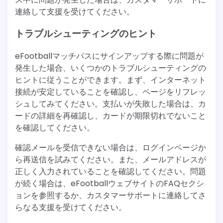
連絡して支援を受けてください。
トラブルシューティングのヒント
eFootballマッチパスにサインアップする際に問題が
発生した場合、いくつかのトラブルシューティングの
ヒントに従うことができます。まず、インターネット
接続が安定していることを確認し、ページをリフレッ
シュしてみてください。支払いが失敗した場合は、カ
ードの詳細を再確認し、カードが期限切れでないこと
を確認してください。
確認メールを受信できない場合は、ログインページか
ら再送信を試みてください。また、メールアドレスが
正しく入力されていることを確認してください。問題
が続く場合は、eFootballウェブサイトのFAQセクシ
ョンを参照するか、カスタマーサポートに連絡してさ
らなる支援を受けてください。