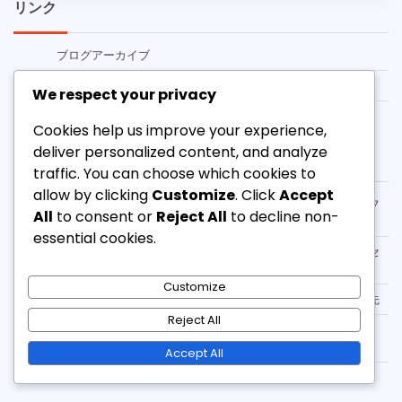
リンク
ブログアーカイブ
私たちの物語
We respect your privacy
お問い合わせ
Cookies help us improve your experience,
deliver personalized content, and analyze
最近の投稿
traffic. You can choose which cookies to
allow by clicking
Customize
. Click
Accept
eFootballマッチパスボーナスアップデート：変更、発表、フ
All
to consent or
Reject All
to decline non-
ィードバック
essential cookies.
eFootballコインギフト交換：プラットフォーム、レート、セ
キュリティ
Customize
eFootballコインギフトコード：有効期限、使用方法、入手先
Reject All
eFootballキャンペーンのリデンプション報酬戦略：最大化、
計画、タイミング
Accept All
eFootballコインギフト配布：方法、頻度、地域