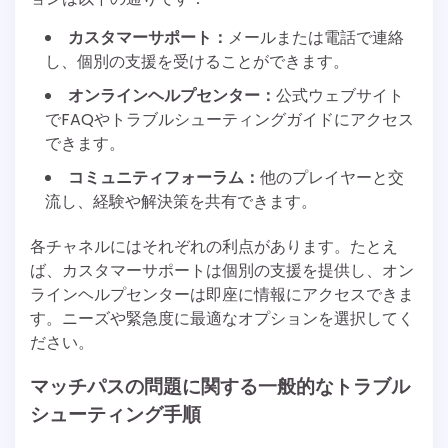
カスタマーサポート：
メールまたは電話で連絡
し、個別の支援を受けることができます。
オンラインヘルプセンター：
公式ウェブサイト
でFAQやトラブルシューティングガイドにアクセス
できます。
コミュニティフォーラム：
他のプレイヤーと交
流し、経験や解決策を共有できます。
各チャネルにはそれぞれの利点があります。たとえ
ば、カスタマーサポートは個別の支援を提供し、オン
ラインヘルプセンターは即座に情報にアクセスできま
す。ニーズや緊急度に最適なオプションを選択してく
ださい。
マッチパスの問題に関する一般的なトラブル
シューティング手順