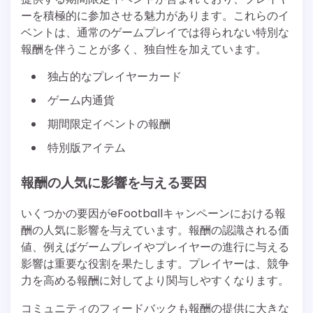
ーを積極的に参加させる魅力があります。これらのイ
ベントは、通常のゲームプレイでは得られない特別な
報酬を伴うことが多く、独自性を加えています。
独占的なプレイヤーカード
ゲーム内通貨
期間限定イベントの報酬
特別版アイテム
報酬の人気に影響を与える要因
いくつかの要因がeFootballキャンペーンにおける報
酬の人気に影響を与えています。報酬の認識される価
値、例えばゲームプレイやプレイヤーの進行に与える
影響は重要な役割を果たします。プレイヤーは、競争
力を高める報酬に対してより関与しやすくなります。
コミュニティのフィードバックも報酬の提供に大きな