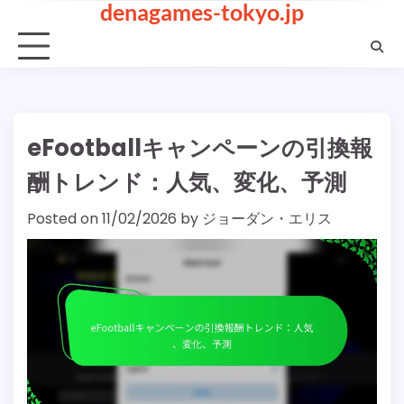
denagames-tokyo.jp
Skip
to
content
eFootballキャンペーンの引換報
酬トレンド：人気、変化、予測
Posted on
11/02/2026
by
ジョーダン・エリス