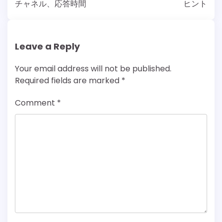
チャネル、応答時間
ヒント
Leave a Reply
Your email address will not be published.
Required fields are marked
*
Comment
*