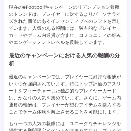
現在のeFootballキャンペーンのリデンプション報酬
のトレンドは、プレイヤーに対するよりパーソナライ
ズされた価値のあるインセンティブへのシフトを示し
ています。人気のある報酬には、独占的なプレイヤー
カードやゲーム内通貨が含まれ、コミュニティの好み
やエンゲージメントレベルを反映しています。
最近のキャンペーンにおける人気の報酬の分
析
最近のキャンペーンでは、プレイヤーに好評な報酬が
いくつか強調されています。特にトップ評価のアスリ
ートをフィーチャーした独占的なプレイヤーカード
は、かなりの人気を集めています。さらに、ゲーム内
通貨の報酬は、プレイヤーが望むアイテムを購入する
ことでゲーム体験を向上させることを可能にします。
もう一つの人気の報酬には、ユニークなチャレンジを
提供する期間限定イベントが含まれており、プレイヤ