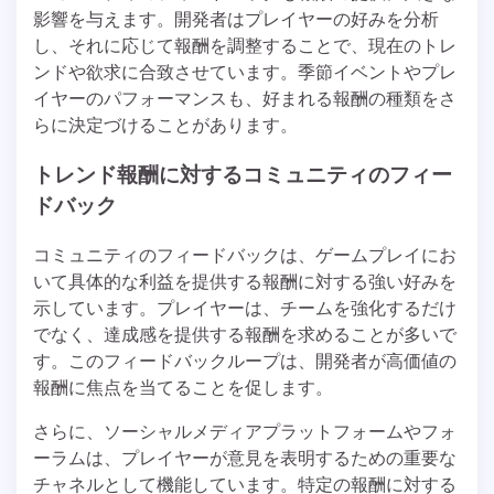
影響を与えます。開発者はプレイヤーの好みを分析
し、それに応じて報酬を調整することで、現在のトレ
ンドや欲求に合致させています。季節イベントやプレ
イヤーのパフォーマンスも、好まれる報酬の種類をさ
らに決定づけることがあります。
トレンド報酬に対するコミュニティのフィー
ドバック
コミュニティのフィードバックは、ゲームプレイにお
いて具体的な利益を提供する報酬に対する強い好みを
示しています。プレイヤーは、チームを強化するだけ
でなく、達成感を提供する報酬を求めることが多いで
す。このフィードバックループは、開発者が高価値の
報酬に焦点を当てることを促します。
さらに、ソーシャルメディアプラットフォームやフォ
ーラムは、プレイヤーが意見を表明するための重要な
チャネルとして機能しています。特定の報酬に対する