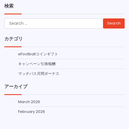
検索
Search
for:
カテゴリ
eFootballコインギフト
キャンペーン引換報酬
マッチパス月間ボーナス
アーカイブ
March 2026
February 2026