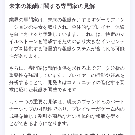
未来の報酬に関する専門家の見解
業界の専門家は、未来の報酬がますますゲーミフィケ
ーションの要素を取り入れ、全体的なプレイヤー体験
を向上させると予測しています。これには、特定のマ
イルストーンを達成するためのより大きなインセンテ
ィブを提供する階層的な報酬システムが含まれる可能
性があります。
さらに、専門家は報酬提供を形作る上でデータ分析の
重要性を強調しています。プレイヤーの行動や好みを
分析することで、開発者はコミュニティの進化する要
求に応じた報酬を調整できます。
もう一つの重要な見解は、現実のブランドとのパート
ナーシップの可能性であり、プレイヤーがゲーム内の
成果を通じて割引や商品などの具体的な報酬を得るこ
とができるようになります。