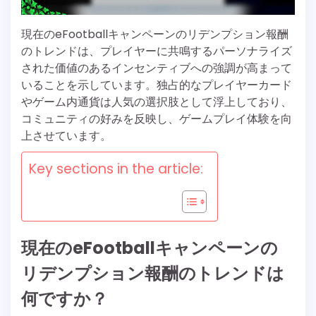
現在のeFootballキャンペーンのリデンプション報酬
のトレンドは、プレイヤーに共鳴するパーソナライズ
された価値のあるインセンティブへの強調が高まって
いることを示しています。独占的なプレイヤーカード
やゲーム内通貨は人気の選択肢として浮上しており、
コミュニティの好みを反映し、ゲームプレイ体験を向
上させています。
Key sections in the article:
現在のeFootballキャンペーンの
リデンプション報酬のトレンドは
何ですか？