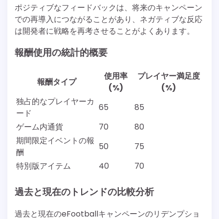
ポジティブなフィードバックは、将来のキャンペーン
での再導入につながることがあり、ネガティブな反応
は開発者に戦略を再考させることがよくあります。
報酬使用の統計的概要
使用率
プレイヤー満足度
報酬タイプ
(%)
(%)
独占的なプレイヤーカ
65
85
ード
ゲーム内通貨
70
80
期間限定イベントの報
50
75
酬
特別版アイテム
40
70
過去と現在のトレンドの比較分析
過去と現在のeFootballキャンペーンのリデンプショ